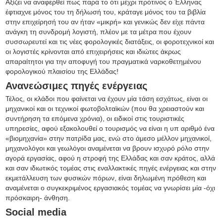
Αξίζει να αναφερθεί πως παρά το ότι μέχρι πρότινος ο Έλληνας
έφτιαχνε μόνος του τη δήλωσή του, κράταγε μόνος του τα βιβλία
στην επιχείρησή του αν ήταν «μικρή» και γενικώς δεν είχε πάντα
ανάγκη τη συνδρομή λογιστή, πλέον με τα μέτρα που έχουν
συσσωρευτεί και τις νέες φορολογικές διατάξεις, οι φοροτεχνικοί και
οι λογιστές κρίνονται από επιχειρήσεις και ιδιώτες άκρως
απαραίτητοι για την αποφυγή του πραγματικά ναρκοθετημένου
φορολογικού πλαισίου της Ελλάδας!
Ανανεώσιμες πηγές ενέργειας
Τέλος, οι κλάδοι που φαίνεται να έχουν μία τάση εσχάτως, είναι οι
μηχανικοί και οι τεχνικοί φωτοβολταϊκών (που θα χρειαστούν και
συντήρηση τα επόμενα χρόνια), οι ειδικοί στις τουριστικές
υπηρεσίες, αφού εξακολουθεί ο τουρισμός να είναι η υπ αριθμό ένα
«βιομηχανία» στην πατρίδα μας, ενώ στο άμεσο μέλλον μηχανικοί,
μηχανολόγοι και γεωλόγοι αναμένεται να βρουν ισχυρό ρόλο στην
αγορά εργασίας, αφού η στροφή της Ελλάδας και σαν κράτος, αλλά
και σαν ιδιωτικός τομέας στις εναλλακτικές πηγές ενέργειας και στην
εκμετάλλευση των φυσικών πόρων, είναι δηλωμένη πρόθεση και
αναμένεται ο συγκεκριμένος εργασιακός τομέας να γνωρίσει μία -όχι
πρόσκαιρη- άνθηση.
Social media