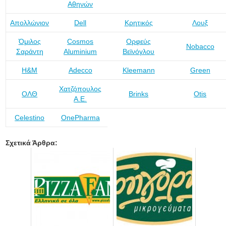
Αθηνών
Απολλώνιον
Dell
Κρητικός
Λουξ
Όμιλος
Cosmos
Ορφεύς
Nobacco
Σαράντη
Aluminium
Βεϊνόγλου
H&M
Adecco
Kleemann
Green
Χατζόπουλος
ΟΛΘ
Brinks
Otis
Α.Ε.
Celestino
OnePharma
Σχετικά Άρθρα: