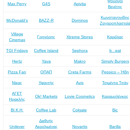
Φούρνοι
Max Perry
G4S
Apivita
Βενέτης
Κωνσταντινίδης
McDonald’s
BAZZ-R
Dominos
Ζαχαροπλαστεί
Village
Γρηγόρης
Xtreme Stores
Καρέλιας
Cinemas
TGI Fridays
Coffee Island
Sephora
b...eat
Hertz
Yava
Makro
Simply Burgers
Pizza Fan
ΟΠΑΠ
Creta Farms
Pepsico – Ήβη
Νίκας
Υφαντής
Avis
Τσιμέντα Τιτάν
ΑΓΕΤ
Ok! Markets
Lovie Cosmetics
Καραμολέγκος
Ηρακλής
ΒΙ.Κ.Η.
Coffee Lab
Colgate
Bic
Διεθνής
Unilever
Αερολιμένας
Novartis
Barilla