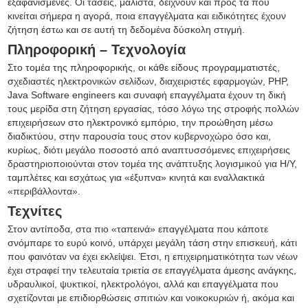
εξαφανισμένες. Οι τάσεις, μάλιστα, δείχνουν και προς τα πού
κινείται σήμερα η αγορά, ποια επαγγέλματα και ειδικότητες έχουν
ζήτηση έστω και σε αυτή τη δεδομένα δύσκολη στιγμή.
Πληροφορική – Τεχνολογία
Στο τομέα της πληροφορικής, οι κάθε είδους προγραμματιστές,
σχεδιαστές ηλεκτρονικών σελίδων, διαχειριστές εφαρμογών, PHP,
Java Software engineers και συναφή επαγγέλματα έχουν τη δική
τους μερίδα στη ζήτηση εργασίας, τόσο λόγω της στροφής πολλών
επιχειρήσεων στο ηλεκτρονικό εμπόριο, την προώθηση μέσω
διαδικτύου, στην παρουσία τους στον κυβερνοχώρο όσο και,
κυρίως, διότι μεγάλο ποσοστό από αναπτυσσόμενες επιχειρήσεις
δραστηριοποιούνται στον τομέα της ανάπτυξης λογισμικού για Η/Υ,
ταμπλέτες και εσχάτως για «έξυπνα» κινητά και εναλλακτικά
«περιβάλλοντα».
Τεχνίτες
Στον αντίποδα, στα πιο «ταπεινά» επαγγέλματα που κάποτε
σνόμπαρε το ευρύ κοινό, υπάρχει μεγάλη τάση στην επισκευή, κάτι
που φαινόταν να έχει εκλείψει. Έτσι, η επιχειρηματικότητα των νέων
έχει στραφεί την τελευταία τριετία σε επαγγέλματα άμεσης ανάγκης,
υδραυλικοί, ψυκτικοί, ηλεκτρολόγοι, αλλά και επαγγέλματα που
σχετίζονται με επιδιορθώσεις σπιτιών και νοικοκυριών ή, ακόμα και