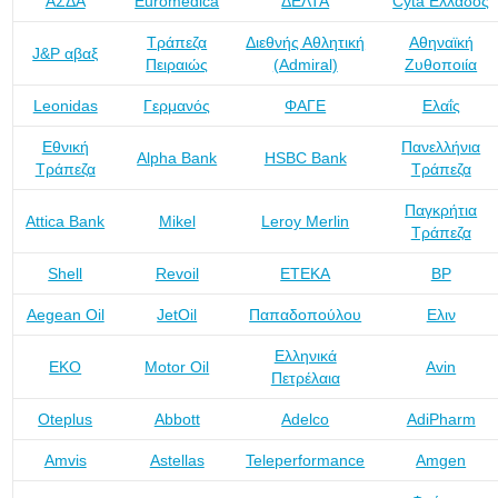
ΑΣΔΑ
Euromedica
ΔΕΛΤΑ
Cyta Ελλάδος
Τράπεζα
Διεθνής Αθλητική
Αθηναϊκή
J&P αβαξ
Πειραιώς
(Admiral)
Ζυθοποιία
Leonidas
Γερμανός
ΦΑΓΕ
Ελαΐς
Εθνική
Πανελλήνια
Alpha Bank
HSBC Bank
Τράπεζα
Τράπεζα
Παγκρήτια
Attica Bank
Mikel
Leroy Merlin
Τράπεζα
Shell
Revoil
ΕΤΕΚΑ
BP
Aegean Oil
JetOil
Παπαδοπούλου
Ελιν
Ελληνικά
ΕΚΟ
Motor Oil
Avin
Πετρέλαια
Oteplus
Abbott
Adelco
AdiPharm
Amvis
Astellas
Teleperformance
Amgen