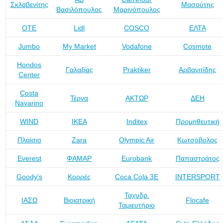
Σκλαβενίτης
Μασούτης
Βασιλόπουλος
Μαρινόπουλος
ΟΤΕ
Lidl
COSCO
ΕΛΤΑ
Jumbo
My Market
Vodafone
Cosmote
Hondos
Γαλαξίας
Praktiker
Αρβανιτίδης
Center
Costa
Τέρνα
ΑΚΤΩΡ
ΔΕΗ
Navarino
WIND
IKEA
Inditex
Προμηθευτική
Πλαίσιο
Zara
Olympic Air
Κωτσόβολος
Everest
ΦΑΜΑΡ
Eurobank
Παπαστράτος
Goody’s
Κορρές
Coca Cola 3Ε
INTERSPORT
Ταχυδρ.
ΙΑΣΩ
Βιοιατρική
Flocafe
Ταμιευτήριο