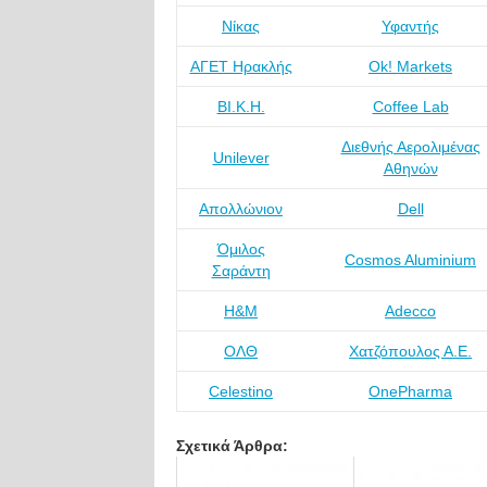
Νίκας
Υφαντής
ΑΓΕΤ Ηρακλής
Ok! Markets
ΒΙ.Κ.Η.
Coffee Lab
Διεθνής Αερολιμένας
Unilever
Αθηνών
Απολλώνιον
Dell
Όμιλος
Cosmos Aluminium
Σαράντη
H&M
Adecco
ΟΛΘ
Χατζόπουλος Α.Ε.
Celestino
OnePharma
Σχετικά Άρθρα: