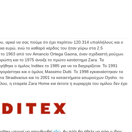
ου, αρκεί να σας πούμε ότι έχει περίπου 120.314 υπαλλήλους και ο
ύρια ευρώ, ενώ το καθαρό κέρδος του ήταν γύρω στα 2.5
ε το 1963 από τον Amancio Ortega Gaona, έναν σχεδιαστή ρούχων.
Ευρώπη και το 1975 άνοιξε το πρώτο κατάστημα Zara. Τα
ήθηκε ο όμιλος Inditex το 1985 για να τα διαχειρίζεται. Το 1991
 αγοράστηκε και ο όμιλος Massimo Dutti. To 1998 εγκαινιάστηκαν τα
τα Stradivarius και το 2001 τα καταστήματα εσωρούχων Oysho. το
λου, η εταιρεία Zara Home και έκτοτε η κυριαρχία του ομίλου δεν έχει
Inditex μπορεί να απευθυνθεί
εδώ
. Αν πάλι θα ήθελε να πάει ο ίδιος