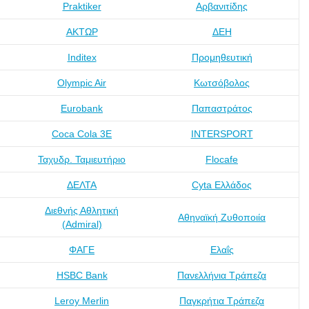
Praktiker
Αρβανιτίδης
ΑΚΤΩΡ
ΔΕΗ
Inditex
Προμηθευτική
Olympic Air
Κωτσόβολος
Eurobank
Παπαστράτος
Coca Cola 3Ε
INTERSPORT
Ταχυδρ. Ταμιευτήριο
Flocafe
ΔΕΛΤΑ
Cyta Ελλάδος
Διεθνής Αθλητική
Αθηναϊκή Ζυθοποιία
(Admiral)
ΦΑΓΕ
Ελαΐς
HSBC Bank
Πανελλήνια Τράπεζα
Leroy Merlin
Παγκρήτια Τράπεζα