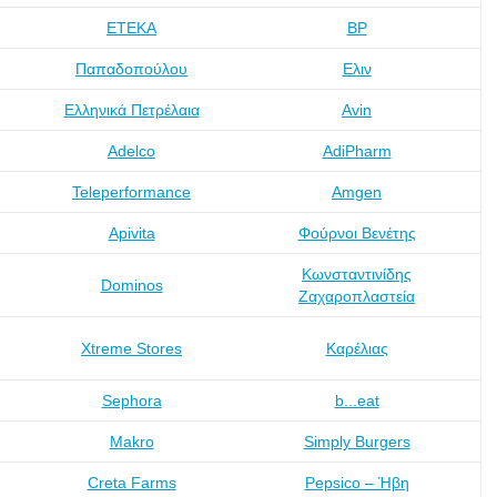
ΕΤΕΚΑ
BP
Παπαδοπούλου
Ελιν
Ελληνικά Πετρέλαια
Avin
Adelco
AdiPharm
Teleperformance
Amgen
Apivita
Φούρνοι Βενέτης
Κωνσταντινίδης
Dominos
Ζαχαροπλαστεία
Xtreme Stores
Καρέλιας
Sephora
b...eat
Makro
Simply Burgers
Creta Farms
Pepsico – Ήβη