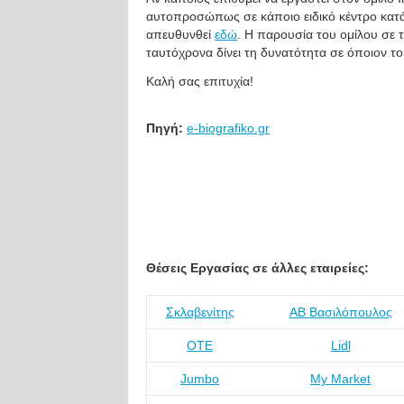
αυτοπροσώπως σε κάποιο ειδικό κέντρο κατάρτ
απευθυνθεί
εδώ
. Η παρουσία του ομίλου σε 
ταυτόχρονα δίνει τη δυνατότητα σε όποιον το
Καλή σας επιτυχία!
Πηγή:
e-biografiko.gr
Θέσεις Εργασίας σε άλλες εταιρείες:
Σκλαβενίτης
ΑΒ Βασιλόπουλος
ΟΤΕ
Lidl
Jumbo
My Market