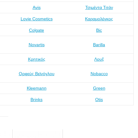
Avis
Τσιμέντα Τιτάν
Lovie Cosmetics
Καραμολέγκος
Colgate
Bic
Novartis
Barilla
Κρητικός
Λουξ
Ορφεύς Βεϊνόγλου
Nobacco
Kleemann
Green
Brinks
Otis