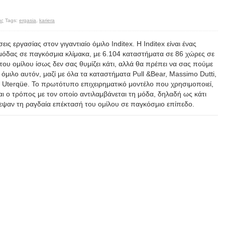
ας
Tags:
ergasia
,
kariera
ς εργασίας στον γιγαντιαίο όμιλο Inditex. Η Inditex είναι ένας
μόδας σε παγκόσμια κλίμακα, με 6.104 καταστήματα σε 86 χώρες σε
του ομίλου ίσως δεν σας θυμίζει κάτι, αλλά θα πρέπει να σας πούμε
όμιλο αυτόν, μαζί με όλα τα καταστήματα Pull &Bear, Massimo Dutti,
ι Uterqüe. Το πρωτότυπο επιχειρηματικό μοντέλο που χρησιμοποιεί,
και ο τρόπος με τον οποίο αντιλαμβάνεται τη μόδα, δηλαδή ως κάτι
ρεψαν τη ραγδαία επέκτασή του ομίλου σε παγκόσμιο επίπεδο.