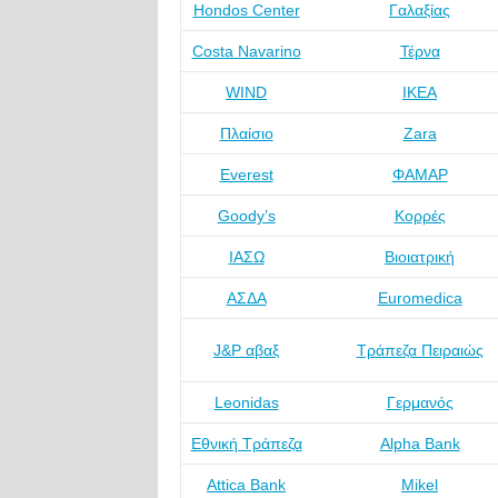
Hondos Center
Γαλαξίας
Costa Navarino
Τέρνα
WIND
IKEA
Πλαίσιο
Zara
Everest
ΦΑΜΑΡ
Goody’s
Κορρές
ΙΑΣΩ
Βιοιατρική
ΑΣΔΑ
Euromedica
J&P αβαξ
Τράπεζα Πειραιώς
Leonidas
Γερμανός
Εθνική Τράπεζα
Alpha Bank
Attica Bank
Mikel