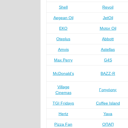
Shell
Revoil
Aegean Oil
JetOil
ΕΚΟ
Motor Oil
Oteplus
Abbott
Amvis
Astellas
Max Perry
G4S
McDonald’s
BAZZ-R
Village
Γρηγόρης
Cinemas
TGI Fridays
Coffee Island
Hertz
Yava
Pizza Fan
ΟΠΑΠ