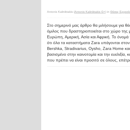
Antonis Kaliniktakis (
Antonis Kaliniktakis G+
) in
Θέσεις Εργασί
Στο σημερινό μας άρθρο θα μιλήσουμε για θέσει
όμιλος που δραστηριοποιείται στο χώρο της 
Ευρώπη, Αμερική, Ασία και Αφρική. Το όνομά 
ότι όλα τα καταστήματα Zara υπάγονται στον 
Bershka, Stradivarius, Oysho, Zara Home κα
βασισμένο στην καινοτομία και την ευελιξία, 
που πρέπει να είναι προσιτό σε όλους, επέτ