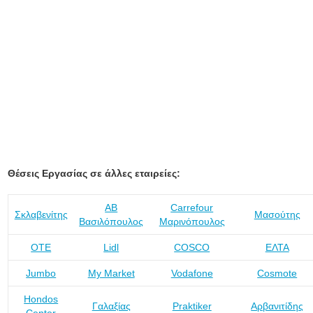
Θέσεις Εργασίας σε άλλες εταιρείες:
ΑΒ
Carrefour
Σκλαβενίτης
Μασούτης
Βασιλόπουλος
Μαρινόπουλος
ΟΤΕ
Lidl
COSCO
ΕΛΤΑ
Jumbo
My Market
Vodafone
Cosmote
Hondos
Γαλαξίας
Praktiker
Αρβανιτίδης