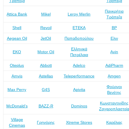
Τράπεζα
Τράπεζα
Παγκρήτια
Attica Bank
Mikel
Leroy Merlin
Τράπεζα
Shell
Revoil
ΕΤΕΚΑ
BP
Aegean Oil
JetOil
Παπαδοπούλου
Ελιν
Ελληνικά
ΕΚΟ
Motor Oil
Avin
Πετρέλαια
Oteplus
Abbott
Adelco
AdiPharm
Amvis
Astellas
Teleperformance
Amgen
Φούρνοι
Max Perry
G4S
Apivita
Βενέτης
Κωνσταντινίδης
McDonald’s
BAZZ-R
Dominos
Ζαχαροπλαστεί
Village
Γρηγόρης
Xtreme Stores
Καρέλιας
Cinemas