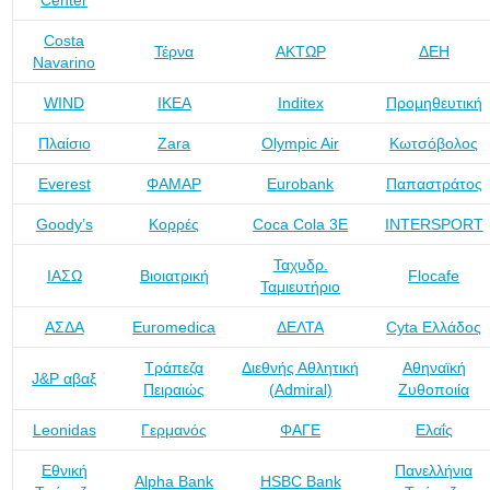
Center
Costa
Τέρνα
ΑΚΤΩΡ
ΔΕΗ
Navarino
WIND
IKEA
Inditex
Προμηθευτική
Πλαίσιο
Zara
Olympic Air
Κωτσόβολος
Everest
ΦΑΜΑΡ
Eurobank
Παπαστράτος
Goody’s
Κορρές
Coca Cola 3Ε
INTERSPORT
Ταχυδρ.
ΙΑΣΩ
Βιοιατρική
Flocafe
Ταμιευτήριο
ΑΣΔΑ
Euromedica
ΔΕΛΤΑ
Cyta Ελλάδος
Τράπεζα
Διεθνής Αθλητική
Αθηναϊκή
J&P αβαξ
Πειραιώς
(Admiral)
Ζυθοποιία
Leonidas
Γερμανός
ΦΑΓΕ
Ελαΐς
Εθνική
Πανελλήνια
Alpha Bank
HSBC Bank