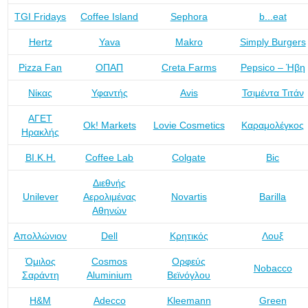
TGI Fridays
Coffee Island
Sephora
b...eat
Hertz
Yava
Makro
Simply Burgers
Pizza Fan
ΟΠΑΠ
Creta Farms
Pepsico – Ήβη
Νίκας
Υφαντής
Avis
Τσιμέντα Τιτάν
ΑΓΕΤ
Ok! Markets
Lovie Cosmetics
Καραμολέγκος
Ηρακλής
ΒΙ.Κ.Η.
Coffee Lab
Colgate
Bic
Διεθνής
Unilever
Αερολιμένας
Novartis
Barilla
Αθηνών
Απολλώνιον
Dell
Κρητικός
Λουξ
Όμιλος
Cosmos
Ορφεύς
Nobacco
Σαράντη
Aluminium
Βεϊνόγλου
H&M
Adecco
Kleemann
Green