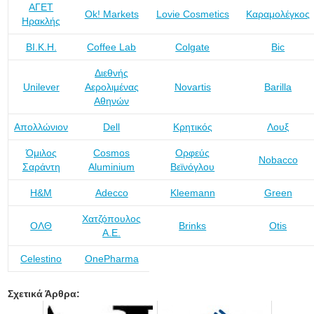
ΑΓΕΤ
Ok! Markets
Lovie Cosmetics
Καραμολέγκος
Ηρακλής
ΒΙ.Κ.Η.
Coffee Lab
Colgate
Bic
Διεθνής
Unilever
Αερολιμένας
Novartis
Barilla
Αθηνών
Απολλώνιον
Dell
Κρητικός
Λουξ
Όμιλος
Cosmos
Ορφεύς
Nobacco
Σαράντη
Aluminium
Βεϊνόγλου
H&M
Adecco
Kleemann
Green
Χατζόπουλος
ΟΛΘ
Brinks
Otis
Α.Ε.
Celestino
OnePharma
Σχετικά Άρθρα: