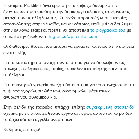
H εταιρεία Praktiker δίνει έμφαση στο έμψυχο δυναμικό της,
έχοντας ως προτεραιότητα την δημιουργία κλίματος συνεργασίας
μεταξύ των υπαλλήλων της. Συνεχώς παρουσιάζονται ευκαιρίες
απασχόλησης στην αλυσίδα, και αν κάποιος επιθυμεί να δουλέψει
στην εν λόγω εταιρεία, πρέπει να αποστείλει
το βιογραφικό του
με
e-mail στην διεύθυνση
hrgreece@praktiker.com
.
Οι διαθέσιμες θέσεις που μπορεί να εργαστεί κάποιος στην εταιρεία
είναι οι εξής:
Για τα καταστήματά, αναζητούνται άτομα για να δουλέψουν ως
στελέχη, πωλητές/τριες, ταμίες, υπεύθυνοι αποθήκης και λοιποί
υπάλληλοι.
Για τα κεντρικά γραφεία αναζητούνται άτομα για να στελεχώσουν τα
τμήματα αγορών, πωλήσεων, οικονομικών, μάρκετινγκ,
ανθρώπινου δυναμικού κ.ά.
Στην σελίδα της εταιρείας, υπάρχει επίσης
συγκεκριμένη ιστοσελίδα
σχετικά με τις ανοικτές θέσεις εργασίας, όμως αυτόν τον καιρό δεν
υπάρχει κάποια αγγελία αναρτημένη.
Καλή σας επιτυχία!