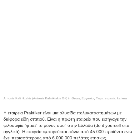
Antonis Kaliniktakis (
Antonis Kaliniktakis G+
) in
Θέσεις Εργασίας
Tags:
ergasia
,
kariera
Η εταιρεία Praktiker είναι μια αλυσίδα πολυκαταστημάτων με
διάφορα είδη σπιτιού. Είναι η πρώτη εταιρεία που εισήγαγε την
φιλοσοφία “φτιάξ’ το μόνος σου” στην Ελλάδα (do it yourself στα
αγγλικά). Η εταιρεία εμπορεύεται πάνω από 45.000 προϊόντα ενώ
έχει περισσότερους από 6.000.000 πελάτες ετησίως.