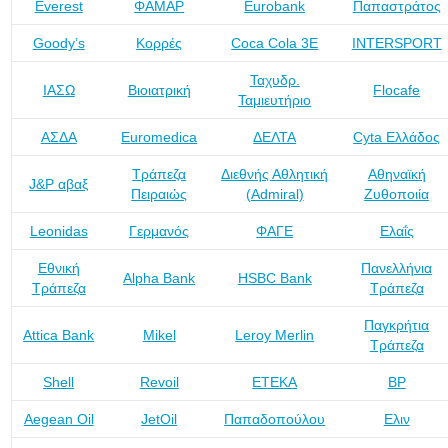
Everest
ΦΑΜΑΡ
Eurobank
Παπαστράτος
Goody’s
Κορρές
Coca Cola 3Ε
INTERSPORT
Ταχυδρ.
ΙΑΣΩ
Βιοιατρική
Flocafe
Ταμιευτήριο
ΑΣΔΑ
Euromedica
ΔΕΛΤΑ
Cyta Ελλάδος
Τράπεζα
Διεθνής Αθλητική
Αθηναϊκή
J&P αβαξ
Πειραιώς
(Admiral)
Ζυθοποιία
Leonidas
Γερμανός
ΦΑΓΕ
Ελαΐς
Εθνική
Πανελλήνια
Alpha Bank
HSBC Bank
Τράπεζα
Τράπεζα
Παγκρήτια
Attica Bank
Mikel
Leroy Merlin
Τράπεζα
Shell
Revoil
ΕΤΕΚΑ
BP
Aegean Oil
JetOil
Παπαδοπούλου
Ελιν