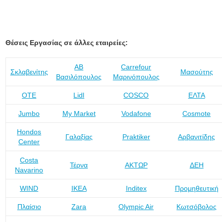
Θέσεις Εργασίας σε άλλες εταιρείες:
ΑΒ
Carrefour
Σκλαβενίτης
Μασούτης
Βασιλόπουλος
Μαρινόπουλος
ΟΤΕ
Lidl
COSCO
ΕΛΤΑ
Jumbo
My Market
Vodafone
Cosmote
Hondos
Γαλαξίας
Praktiker
Αρβανιτίδης
Center
Costa
Τέρνα
ΑΚΤΩΡ
ΔΕΗ
Navarino
WIND
IKEA
Inditex
Προμηθευτική
Πλαίσιο
Zara
Olympic Air
Κωτσόβολος