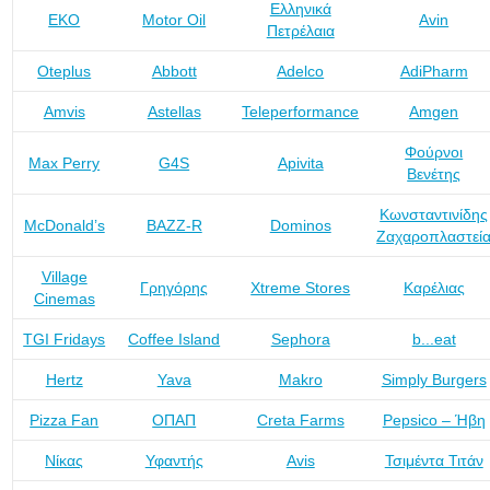
Ελληνικά
ΕΚΟ
Motor Oil
Avin
Πετρέλαια
Oteplus
Abbott
Adelco
AdiPharm
Amvis
Astellas
Teleperformance
Amgen
Φούρνοι
Max Perry
G4S
Apivita
Βενέτης
Κωνσταντινίδης
McDonald’s
BAZZ-R
Dominos
Ζαχαροπλαστεί
Village
Γρηγόρης
Xtreme Stores
Καρέλιας
Cinemas
TGI Fridays
Coffee Island
Sephora
b...eat
Hertz
Yava
Makro
Simply Burgers
Pizza Fan
ΟΠΑΠ
Creta Farms
Pepsico – Ήβη
Νίκας
Υφαντής
Avis
Τσιμέντα Τιτάν