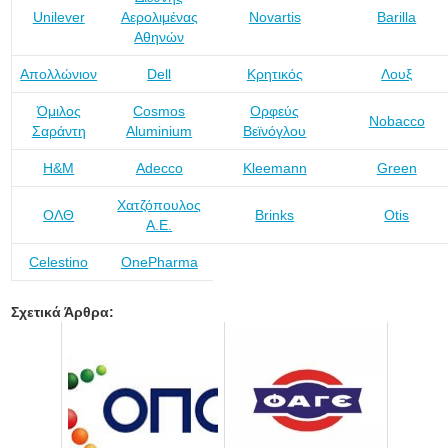
Unilever
Αερολιμένας
Novartis
Barilla
Αθηνών
Απολλώνιον
Dell
Κρητικός
Λουξ
Όμιλος
Cosmos
Ορφεύς
Nobacco
Σαράντη
Aluminium
Βεϊνόγλου
H&M
Adecco
Kleemann
Green
Χατζόπουλος
ΟΛΘ
Brinks
Otis
Α.Ε.
Celestino
OnePharma
Σχετικά Άρθρα: