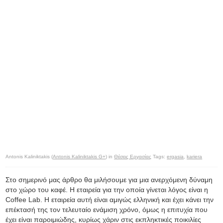
Antonis Kaliniktakis (
Antonis Kaliniktakis G+
) in
Θέσεις Εργασίας
Tags:
ergasia
,
kariera
Στο σημερινό μας άρθρο θα μιλήσουμε για μια ανερχόμενη δύναμη
στο χώρο του καφέ. Η εταιρεία για την οποία γίνεται λόγος είναι η
Coffee Lab. H εταιρεία αυτή είναι αμιγώς ελληνική και έχει κάνει την
επέκτασή της τον τελευταίο ενάμιση χρόνο, όμως η επιτυχία που
έχει είναι παροιμιώδης, κυρίως χάριν στις εκπληκτικές ποικιλίες