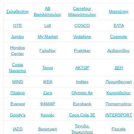
ΑΒ
Carrefour
Σκλαβενίτης
Μασούτης
Βασιλόπουλος
Μαρινόπουλος
ΟΤΕ
Lidl
COSCO
ΕΛΤΑ
Jumbo
My Market
Vodafone
Cosmote
Hondos
Γαλαξίας
Praktiker
Αρβανιτίδης
Center
Costa
Τέρνα
ΑΚΤΩΡ
ΔΕΗ
Navarino
WIND
IKEA
Inditex
Προμηθευτική
Πλαίσιο
Zara
Olympic Air
Κωτσόβολος
Everest
ΦΑΜΑΡ
Eurobank
Παπαστράτος
Goody’s
Κορρές
Coca Cola 3Ε
INTERSPORT
Ταχυδρ.
ΙΑΣΩ
Βιοιατρική
Flocafe
Ταμιευτήριο