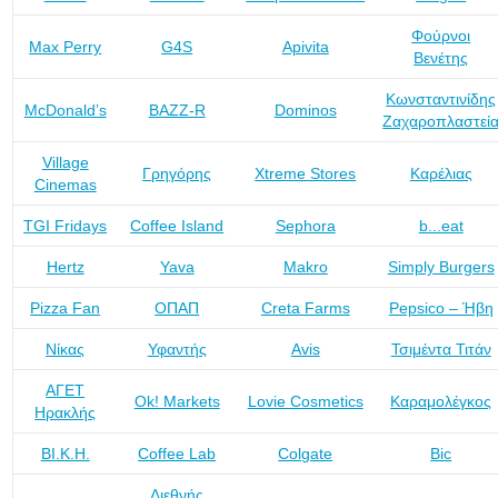
Φούρνοι
Max Perry
G4S
Apivita
Βενέτης
Κωνσταντινίδης
McDonald’s
BAZZ-R
Dominos
Ζαχαροπλαστεί
Village
Γρηγόρης
Xtreme Stores
Καρέλιας
Cinemas
TGI Fridays
Coffee Island
Sephora
b...eat
Hertz
Yava
Makro
Simply Burgers
Pizza Fan
ΟΠΑΠ
Creta Farms
Pepsico – Ήβη
Νίκας
Υφαντής
Avis
Τσιμέντα Τιτάν
ΑΓΕΤ
Ok! Markets
Lovie Cosmetics
Καραμολέγκος
Ηρακλής
ΒΙ.Κ.Η.
Coffee Lab
Colgate
Bic
Διεθνής