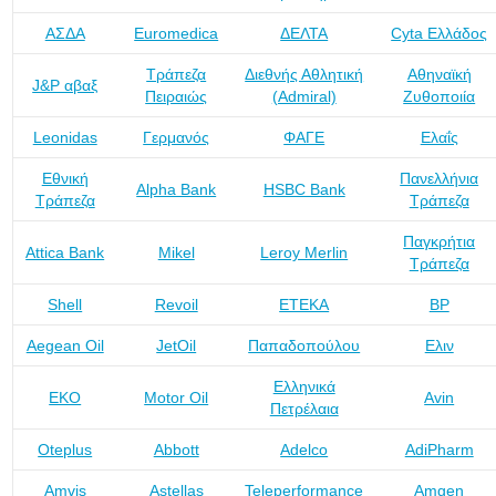
ΑΣΔΑ
Euromedica
ΔΕΛΤΑ
Cyta Ελλάδος
Τράπεζα
Διεθνής Αθλητική
Αθηναϊκή
J&P αβαξ
Πειραιώς
(Admiral)
Ζυθοποιία
Leonidas
Γερμανός
ΦΑΓΕ
Ελαΐς
Εθνική
Πανελλήνια
Alpha Bank
HSBC Bank
Τράπεζα
Τράπεζα
Παγκρήτια
Attica Bank
Mikel
Leroy Merlin
Τράπεζα
Shell
Revoil
ΕΤΕΚΑ
BP
Aegean Oil
JetOil
Παπαδοπούλου
Ελιν
Ελληνικά
ΕΚΟ
Motor Oil
Avin
Πετρέλαια
Oteplus
Abbott
Adelco
AdiPharm
Amvis
Astellas
Teleperformance
Amgen