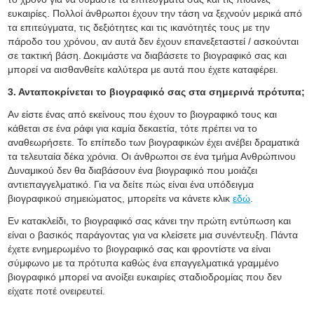
ευκαιρίες. Πολλοί άνθρωποι έχουν την τάση να ξεχνούν μερικά από
τα επιτεύγματα, τις δεξιότητες και τις ικανότητές τους με την
πάροδο του χρόνου, αν αυτά δεν έχουν επανεξεταστεί / ασκούνται
σε τακτική βάση. Δοκιμάστε να διαβάσετε το βιογραφικό σας και
μπορεί να αισθανθείτε καλύτερα με αυτά που έχετε καταφέρει.
3. Ανταποκρίνεται το βιογραφικό σας στα σημερινά πρότυπα;
Αν είστε ένας από εκείνους που έχουν το βιογραφικό τους και
κάθεται σε ένα ράφι για καμία δεκαετία, τότε πρέπει να το
αναθεωρήσετε. Το επίπεδο των βιογραφικών έχει ανέβει δραματικά
τα τελευταία δέκα χρόνια. Οι άνθρωποι σε ένα τμήμα Ανθρώπινου
Δυναμικού δεν θα διαβάσουν ένα βιογραφικό που μοιάζει
αντιεπαγγελματικό. Για να δείτε πώς είναι ένα υπόδειγμα
βιογραφικού σημειώματος, μπορείτε να κάνετε κλικ
εδώ
.
Εν κατακλείδι, το βιογραφικό σας κάνει την πρώτη εντύπωση και
είναι ο βασικός παράγοντας για να κλείσετε μια συνέντευξη. Πάντα
έχετε ενημερωμένο το βιογραφικό σας και φροντίστε να είναι
σύμφωνο με τα πρότυπα καθώς ένα επαγγελματικά γραμμένο
βιογραφικό μπορεί να ανοίξει ευκαιρίες σταδιοδρομίας που δεν
είχατε ποτέ ονειρευτεί.