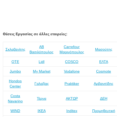
Θέσεις Εργασίας σε άλλες εταιρείες:
ΑΒ
Carrefour
Σκλαβενίτης
Μασούτης
Βασιλόπουλος
Μαρινόπουλος
ΟΤΕ
Lidl
COSCO
ΕΛΤΑ
Jumbo
My Market
Vodafone
Cosmote
Hondos
Γαλαξίας
Praktiker
Αρβανιτίδης
Center
Costa
Τέρνα
ΑΚΤΩΡ
ΔΕΗ
Navarino
WIND
IKEA
Inditex
Προμηθευτική