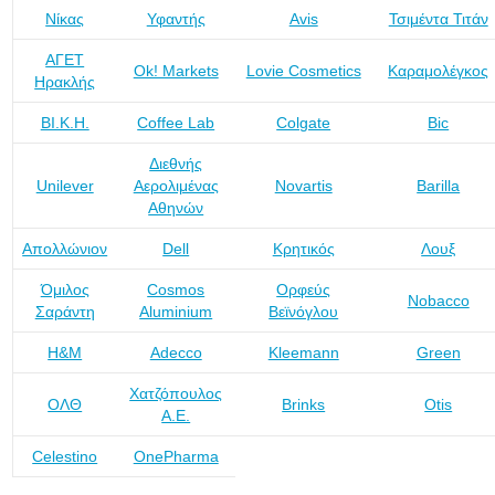
Νίκας
Υφαντής
Avis
Τσιμέντα Τιτάν
ΑΓΕΤ
Ok! Markets
Lovie Cosmetics
Καραμολέγκος
Ηρακλής
ΒΙ.Κ.Η.
Coffee Lab
Colgate
Bic
Διεθνής
Unilever
Αερολιμένας
Novartis
Barilla
Αθηνών
Απολλώνιον
Dell
Κρητικός
Λουξ
Όμιλος
Cosmos
Ορφεύς
Nobacco
Σαράντη
Aluminium
Βεϊνόγλου
H&M
Adecco
Kleemann
Green
Χατζόπουλος
ΟΛΘ
Brinks
Otis
Α.Ε.
Celestino
OnePharma