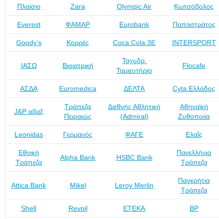
Πλαίσιο
Zara
Olympic Air
Κωτσόβολος
Everest
ΦΑΜΑΡ
Eurobank
Παπαστράτος
Goody’s
Κορρές
Coca Cola 3Ε
INTERSPORT
Ταχυδρ.
ΙΑΣΩ
Βιοιατρική
Flocafe
Ταμιευτήριο
ΑΣΔΑ
Euromedica
ΔΕΛΤΑ
Cyta Ελλάδος
Τράπεζα
Διεθνής Αθλητική
Αθηναϊκή
J&P αβαξ
Πειραιώς
(Admiral)
Ζυθοποιία
Leonidas
Γερμανός
ΦΑΓΕ
Ελαΐς
Εθνική
Πανελλήνια
Alpha Bank
HSBC Bank
Τράπεζα
Τράπεζα
Παγκρήτια
Attica Bank
Mikel
Leroy Merlin
Τράπεζα
Shell
Revoil
ΕΤΕΚΑ
BP