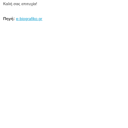
Καλή σας επιτυχία!
Πηγή:
e-biografiko.gr