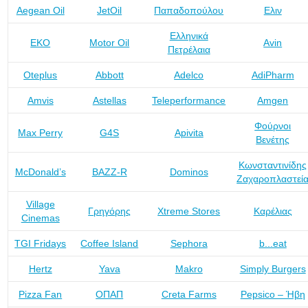
Aegean Oil
JetOil
Παπαδοπούλου
Ελιν
Ελληνικά
ΕΚΟ
Motor Oil
Avin
Πετρέλαια
Oteplus
Abbott
Adelco
AdiPharm
Amvis
Astellas
Teleperformance
Amgen
Φούρνοι
Max Perry
G4S
Apivita
Βενέτης
Κωνσταντινίδης
McDonald’s
BAZZ-R
Dominos
Ζαχαροπλαστεί
Village
Γρηγόρης
Xtreme Stores
Καρέλιας
Cinemas
TGI Fridays
Coffee Island
Sephora
b...eat
Hertz
Yava
Makro
Simply Burgers
Pizza Fan
ΟΠΑΠ
Creta Farms
Pepsico – Ήβη