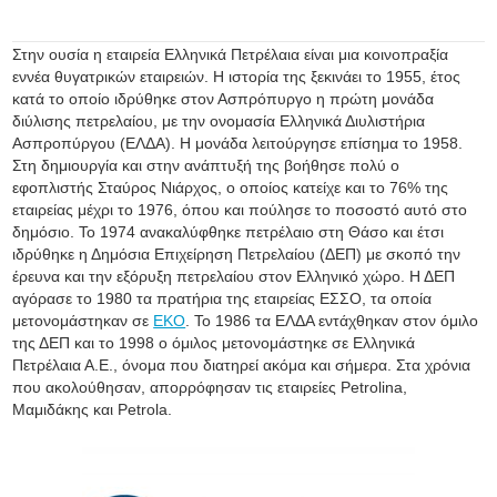
Στην ουσία η εταιρεία Ελληνικά Πετρέλαια είναι μια κοινοπραξία
εννέα θυγατρικών εταιρειών. Η ιστορία της ξεκινάει το 1955, έτος
κατά το οποίο ιδρύθηκε στον Ασπρόπυργο η πρώτη μονάδα
διύλισης πετρελαίου, με την ονομασία Ελληνικά Διυλιστήρια
Ασπροπύργου (ΕΛΔΑ). Η μονάδα λειτούργησε επίσημα το 1958.
Στη δημιουργία και στην ανάπτυξή της βοήθησε πολύ ο
εφοπλιστής Σταύρος Νιάρχος, ο οποίος κατείχε και το 76% της
εταιρείας μέχρι το 1976, όπου και πούλησε το ποσοστό αυτό στο
δημόσιο. Το 1974 ανακαλύφθηκε πετρέλαιο στη Θάσο και έτσι
ιδρύθηκε η Δημόσια Επιχείρηση Πετρελαίου (ΔΕΠ) με σκοπό την
έρευνα και την εξόρυξη πετρελαίου στον Ελληνικό χώρο. Η ΔΕΠ
αγόρασε το 1980 τα πρατήρια της εταιρείας ΕΣΣΟ, τα οποία
μετονομάστηκαν σε
ΕΚΟ
. Το 1986 τα ΕΛΔΑ εντάχθηκαν στον όμιλο
της ΔΕΠ και το 1998 ο όμιλος μετονομάστηκε σε Ελληνικά
Πετρέλαια Α.Ε., όνομα που διατηρεί ακόμα και σήμερα. Στα χρόνια
που ακολούθησαν, απορρόφησαν τις εταιρείες Petrolina,
Μαμιδάκης και Petrola.