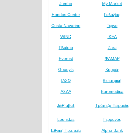
Jumbo
My Market
Hondos Center
Γαλαξίας
Costa Navarino
Τέρνα
WIND
IKEA
Πλαίσιο
Zara
Everest
ΦΑΜΑΡ
Goody’s
Κορρές
ΙΑΣΩ
Βιοιατρική
ΑΣΔΑ
Euromedica
J&P αβαξ
Τράπεζα Πειραιώς
Leonidas
Γερμανός
Εθνική Τράπεζα
Alpha Bank