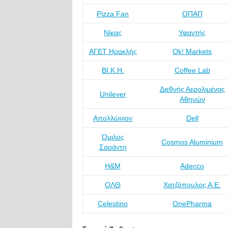
Pizza Fan
ΟΠΑΠ
Νίκας
Υφαντής
ΑΓΕΤ Ηρακλής
Ok! Markets
ΒΙ.Κ.Η.
Coffee Lab
Διεθνής Αερολιμένας
Unilever
Αθηνών
Απολλώνιον
Dell
Όμιλος
Cosmos Aluminium
Σαράντη
H&M
Adecco
ΟΛΘ
Χατζόπουλος Α.Ε.
Celestino
OnePharma