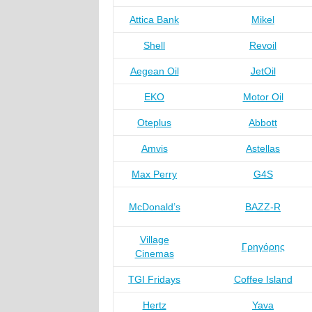
Attica Bank
Mikel
Shell
Revoil
Aegean Oil
JetOil
ΕΚΟ
Motor Oil
Oteplus
Abbott
Amvis
Astellas
Max Perry
G4S
McDonald’s
BAZZ-R
Village
Γρηγόρης
Cinemas
TGI Fridays
Coffee Island
Hertz
Yava