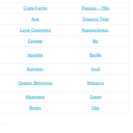
Creta Farms
Pepsico – Ήβη
Avis
Τσιμέντα Τιτάν
Lovie Cosmetics
Καραμολέγκος
Colgate
Bic
Novartis
Barilla
Κρητικός
Λουξ
Ορφεύς Βεϊνόγλου
Nobacco
Kleemann
Green
Brinks
Otis