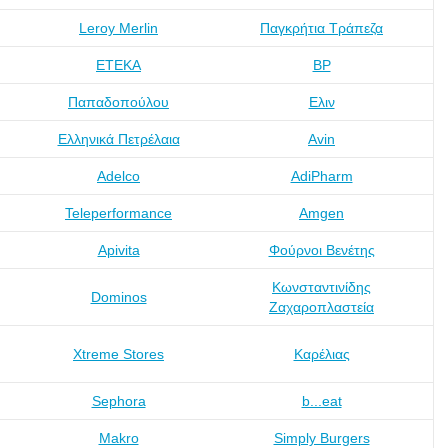
Leroy Merlin
Παγκρήτια Τράπεζα
ΕΤΕΚΑ
BP
Παπαδοπούλου
Ελιν
Ελληνικά Πετρέλαια
Avin
Adelco
AdiPharm
Teleperformance
Amgen
Apivita
Φούρνοι Βενέτης
Κωνσταντινίδης
Dominos
Ζαχαροπλαστεία
Xtreme Stores
Καρέλιας
Sephora
b...eat
Makro
Simply Burgers