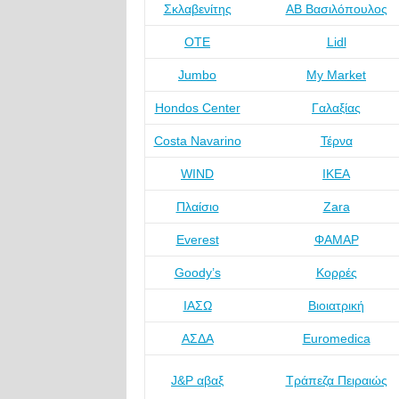
Σκλαβενίτης
ΑΒ Βασιλόπουλος
ΟΤΕ
Lidl
Jumbo
My Market
Hondos Center
Γαλαξίας
Costa Navarino
Τέρνα
WIND
IKEA
Πλαίσιο
Zara
Everest
ΦΑΜΑΡ
Goody’s
Κορρές
ΙΑΣΩ
Βιοιατρική
ΑΣΔΑ
Euromedica
J&P αβαξ
Τράπεζα Πειραιώς