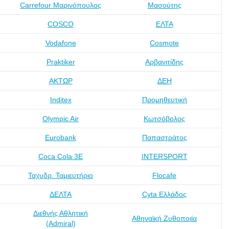
Carrefour Μαρινόπουλος
Μασούτης
COSCO
ΕΛΤΑ
Vodafone
Cosmote
Praktiker
Αρβανιτίδης
ΑΚΤΩΡ
ΔΕΗ
Inditex
Προμηθευτική
Olympic Air
Κωτσόβολος
Eurobank
Παπαστράτος
Coca Cola 3Ε
INTERSPORT
Ταχυδρ. Ταμιευτήριο
Flocafe
ΔΕΛΤΑ
Cyta Ελλάδος
Διεθνής Αθλητική
Αθηναϊκή Ζυθοποιία
(Admiral)