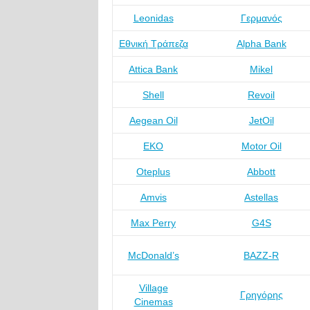
Leonidas
Γερμανός
Εθνική Τράπεζα
Alpha Bank
Attica Bank
Mikel
Shell
Revoil
Aegean Oil
JetOil
ΕΚΟ
Motor Oil
Oteplus
Abbott
Amvis
Astellas
Max Perry
G4S
McDonald’s
BAZZ-R
Village
Γρηγόρης
Cinemas