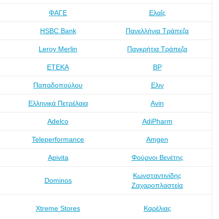
ΦΑΓΕ
Ελαΐς
HSBC Bank
Πανελλήνια Τράπεζα
Leroy Merlin
Παγκρήτια Τράπεζα
ΕΤΕΚΑ
BP
Παπαδοπούλου
Ελιν
Ελληνικά Πετρέλαια
Avin
Adelco
AdiPharm
Teleperformance
Amgen
Apivita
Φούρνοι Βενέτης
Κωνσταντινίδης
Dominos
Ζαχαροπλαστεία
Xtreme Stores
Καρέλιας