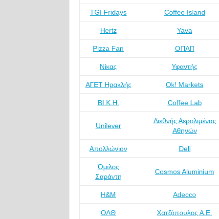
TGI Fridays
Coffee Island
Hertz
Yava
Pizza Fan
ΟΠΑΠ
Νίκας
Υφαντής
ΑΓΕΤ Ηρακλής
Ok! Markets
ΒΙ.Κ.Η.
Coffee Lab
Διεθνής Αερολιμένας
Unilever
Αθηνών
Απολλώνιον
Dell
Όμιλος
Cosmos Aluminium
Σαράντη
H&M
Adecco
ΟΛΘ
Χατζόπουλος Α.Ε.