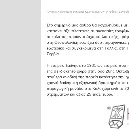
Antonis Kaliniktakis (
Antonis Kaliniktakis G+
) in
Θέσεις Εργασί
Στο σημερινό μας άρθρο θα ασχοληθούμε με θ
κατασκευάζει πλαστικές συσκευασίες τροφίμω
σοκολάτας, προϊόντα ζαχαροπλαστικής, τρόφιμα
στη Θεσσαλονίκη ενώ έχει δύο παραγωγικές 
εξωτερικό και συγκεκριμένα στη Γαλλία, στη 
Σερβία.
Η εταιρεία ξεκίνησε το 1931 ως εταιρεία πο
της σε ιδιόκτητο χώρο στην οδό 26ης Οκτωβρ
σταθερά ανοδική της πορεία κατέκτησε την η
χρονιά ξεκίνησε η εξαγωγική δραστηριότητα τ
παραγωγική μονάδα στο Καλοχώρι ενώ το 20
στρεμμάτων και αξίας 25 εκατ. ευρώ.