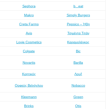
Sephora
b...eat
Makro
Simply Burgers
Creta Farms
Pepsico – Ήβη
Avis
Τσιμέντα Τιτάν
Lovie Cosmetics
Καραμολέγκος
Colgate
Bic
Novartis
Barilla
Κρητικός
Λουξ
Ορφεύς Βεϊνόγλου
Nobacco
Kleemann
Green
Brinks
Otis