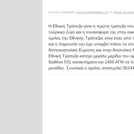
Antonis Kaliniktakis (
Antonis Kaliniktakis G+
) in
Θέσεις Εργασί
Η Εθνική Τράπεζα είναι η πρώτη τράπεζα πο
τούρκικο ζυγό και η συνεισφορά της στην οικ
όμιλος της Εθνικής Τράπεζας είναι ένας απ
και η παρουσία του έχει υπερβεί πλέον τα σύν
Νοτιοανατολική Ευρώπη και στην Ανατολική Μ
Εθνική Τράπεζα κατέχει μεγάλο μερίδιο του α
διαθέτει 531 καταστήματα και 1400 ΑΤΜ σε όλ
μονάδες. Συνολικά ο όμιλος απασχολεί 35244