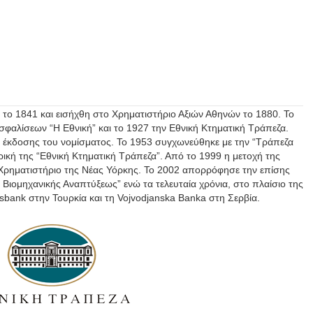
 το 1841 και εισήχθη στο Χρηματιστήριο Αξιών Αθηνών το 1880. Το
Ασφαλίσεων “Η Εθνική” και το 1927 την Εθνική Κτηματική Τράπεζα.
ης έκδοσης του νομίσματος. Το 1953 συγχωνεύθηκε με την “Τράπεζα
κή της “Εθνική Κτηματική Τράπεζα”. Από το 1999 η μετοχή της
 Χρηματιστήριο της Νέας Υόρκης. Το 2002 απορρόφησε την επίσης
Βιομηχανικής Αναπτύξεως” ενώ τα τελευταία χρόνια, στο πλαίσιο της
sbank στην Τουρκία και τη Vojvodjanska Banka στη Σερβία.