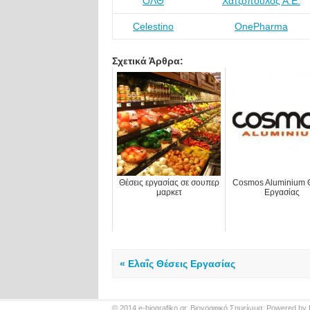
ΟΛΘ
Χατζόπουλος Α.Ε.
Celestino
OnePharma
Σχετικά Άρθρα:
Θέσεις εργασίας σε σουπερ
Cosmos Aluminium Θ
μαρκετ
Εργασίας
« Ελαΐς Θέσεις Εργασίας
© 2014
e-biografiko.gr
. Βιογραφικό Σημείωμα. Powered by