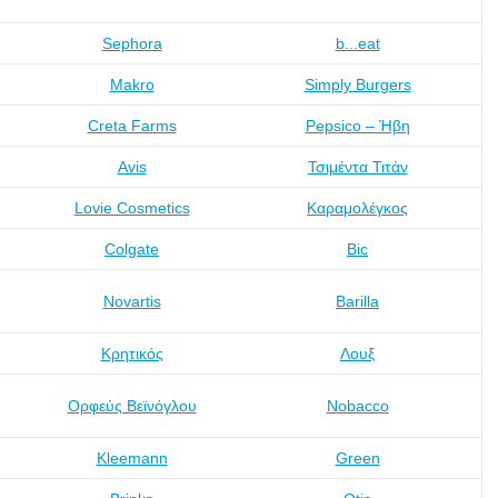
Sephora
b...eat
Makro
Simply Burgers
Creta Farms
Pepsico – Ήβη
Avis
Τσιμέντα Τιτάν
Lovie Cosmetics
Καραμολέγκος
Colgate
Bic
Novartis
Barilla
Κρητικός
Λουξ
Ορφεύς Βεϊνόγλου
Nobacco
Kleemann
Green