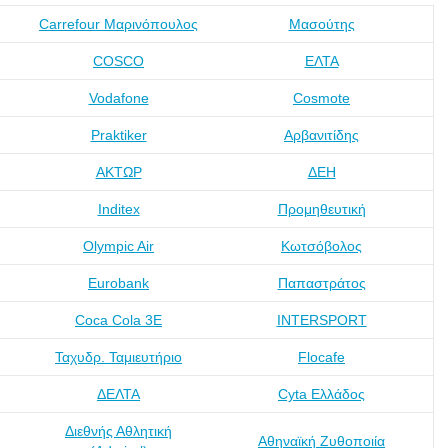
Carrefour Μαρινόπουλος
Μασούτης
COSCO
ΕΛΤΑ
Vodafone
Cosmote
Praktiker
Αρβανιτίδης
ΑΚΤΩΡ
ΔΕΗ
Inditex
Προμηθευτική
Olympic Air
Κωτσόβολος
Eurobank
Παπαστράτος
Coca Cola 3Ε
INTERSPORT
Ταχυδρ. Ταμιευτήριο
Flocafe
ΔΕΛΤΑ
Cyta Ελλάδος
Διεθνής Αθλητική
Αθηναϊκή Ζυθοποιία