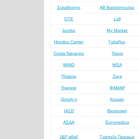
Σκλαβενίτης
ΑΒ Βασιλόπουλος
ΟΤΕ
Lidl
Jumbo
My Market
Hondos Center
Γαλαξίας
Costa Navarino
Τέρνα
WIND
IKEA
Πλαίσιο
Zara
Everest
ΦΑΜΑΡ
Goody’s
Κορρές
ΙΑΣΩ
Βιοιατρική
ΑΣΔΑ
Euromedica
J&P αβαξ
Τράπεζα Πειραιώς