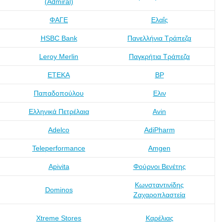
(Admiral)
ΦΑΓΕ
Ελαΐς
HSBC Bank
Πανελλήνια Τράπεζα
Leroy Merlin
Παγκρήτια Τράπεζα
ΕΤΕΚΑ
BP
Παπαδοπούλου
Ελιν
Ελληνικά Πετρέλαια
Avin
Adelco
AdiPharm
Teleperformance
Amgen
Apivita
Φούρνοι Βενέτης
Κωνσταντινίδης
Dominos
Ζαχαροπλαστεία
Xtreme Stores
Καρέλιας