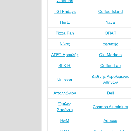
Cinemas
TGI Fridays
Coffee Island
Hertz
Yava
Pizza Fan
ΟΠΑΠ
Νίκας
Υφαντής
ΑΓΕΤ Ηρακλής
Ok! Markets
ΒΙ.Κ.Η.
Coffee Lab
Διεθνής Αερολιμένας
Unilever
Αθηνών
Απολλώνιον
Dell
Όμιλος
Cosmos Aluminium
Σαράντη
H&M
Adecco