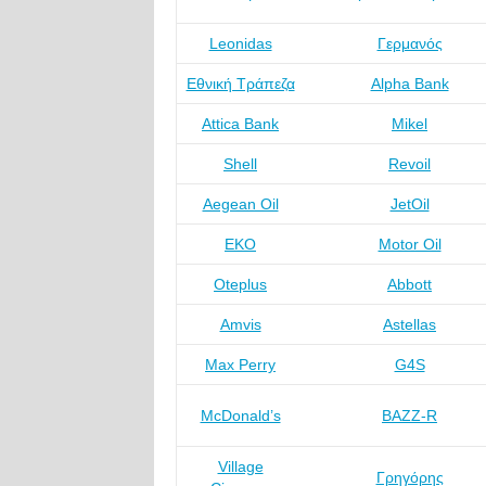
Leonidas
Γερμανός
Εθνική Τράπεζα
Alpha Bank
Attica Bank
Mikel
Shell
Revoil
Aegean Oil
JetOil
ΕΚΟ
Motor Oil
Oteplus
Abbott
Amvis
Astellas
Max Perry
G4S
McDonald’s
BAZZ-R
Village
Γρηγόρης