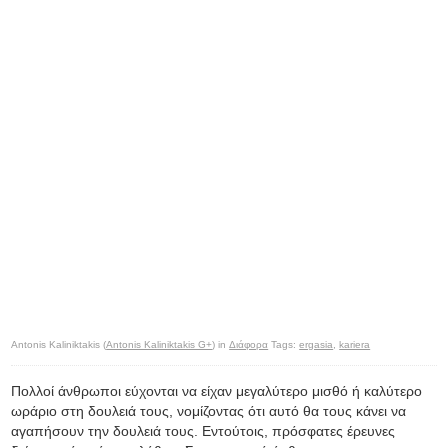
Antonis Kaliniktakis (
Antonis Kaliniktakis G+
) in
Διάφορα
Tags:
ergasia
,
kariera
Πολλοί άνθρωποι εύχονται να είχαν μεγαλύτερο μισθό ή καλύτερο
ωράριο στη δουλειά τους, νομίζοντας ότι αυτό θα τους κάνει να
αγαπήσουν την δουλειά τους. Εντούτοις, πρόσφατες έρευνες