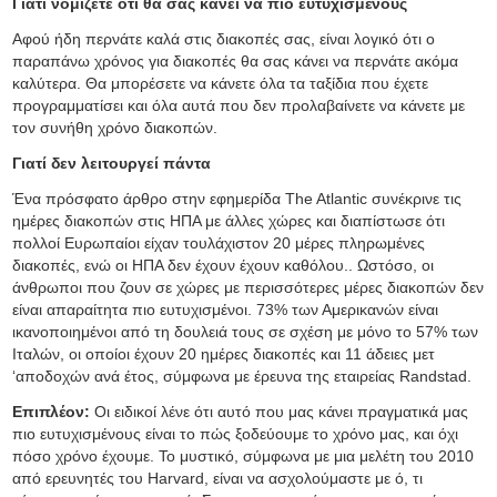
Γιατί νομίζετε ότι θα σας κάνει να πιο ευτυχισμένους
Αφού ήδη περνάτε καλά στις διακοπές σας, είναι λογικό ότι ο
παραπάνω χρόνος για διακοπές θα σας κάνει να περνάτε ακόμα
καλύτερα. Θα μπορέσετε να κάνετε όλα τα ταξίδια που έχετε
προγραμματίσει και όλα αυτά που δεν προλαβαίνετε να κάνετε με
τον συνήθη χρόνο διακοπών.
Γιατί δεν λειτουργεί πάντα
Ένα πρόσφατο άρθρο στην εφημερίδα The Atlantic συνέκρινε τις
ημέρες διακοπών στις ΗΠΑ με άλλες χώρες και διαπίστωσε ότι
πολλοί Ευρωπαίοι είχαν τουλάχιστον 20 μέρες πληρωμένες
διακοπές, ενώ οι ΗΠΑ δεν έχουν έχουν καθόλου.. Ωστόσο, οι
άνθρωποι που ζουν σε χώρες με περισσότερες μέρες διακοπών δεν
είναι απαραίτητα πιο ευτυχισμένοι. 73% των Αμερικανών είναι
ικανοποιημένοι από τη δουλειά τους σε σχέση με μόνο το 57% των
Ιταλών, οι οποίοι έχουν 20 ημέρες διακοπές και 11 άδειες μετ
‘αποδοχών ανά έτος, σύμφωνα με έρευνα της εταιρείας Randstad.
Επιπλέον:
Οι ειδικοί λένε ότι αυτό που μας κάνει πραγματικά μας
πιο ευτυχισμένους είναι το πώς ξοδεύουμε το χρόνο μας, και όχι
πόσο χρόνο έχουμε. Το μυστικό, σύμφωνα με μια μελέτη του 2010
από ερευνητές του Harvard, είναι να ασχολούμαστε με ό, τι