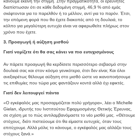
κάνουμε εκείνη την στιγμή. Στην πραγματικότητα, οι ερευνητές
διαπίστωσαν ότι σε κάθε δεδομένη στιγμή, 46,9 % από εμάς
σκέφτονται για το παρελθόν ή το μέλλον, αντί για το παρόν. Έτσι,
την επόμενη φορά που θα έχετε διακοπές από τη δουλειά, το
κόλπο για μεγαλύτερη ευτυχία είναι να αφιερωθείτε πλήρως στον
χρόνο που έχετε.
3. Προαγωγή ή αύξηση μισθού
Γιατί νομίζετε ότι θα σας κάνει να πιο ευτυχισμένους
Αν πάρετε προαγωγή θα κερδίσετε περισσότερο σεβασμό στην
δουλειά σας και στον κόσμο γενικότερα, έτσι δεν είναι; Και όλοι
ανεξαιρέτως θέλουμε αύξηση στο μισθό ώστε να ικανοποιήσουμε
τις επιθυμίες που τώρα μας φαντάζουν κοντά αλλά όχι εφικτές.
Γιατί δεν λειτουργεί πάντα
«Ο εγκέφαλός μας προσαρμόζεται πολύ γρήγορα», λέει ο Michelle
Gielan, ιδρυτής του Ινστιτούτου Εφαρμοσμένης Θετικής Έρευνας,
σε σχέση με το πώς αντιλαμβανόμαστε το νέο μισθό μας. «Θέτουμε
στόχους, διότι πιστεύουμε ότι θα είμαστε ευτυχείς, όταν τους
επιτύχουμε. Αλλά μόλις το κάνουμε, ο εγκέφαλός μας αλλάζει τους
στόχους ξανά.»