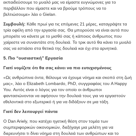
εκπαιδεύσουμε το μυαλό μας να είμαστε ευγνώμονες για το
περιβάλλον που είμαστε και να βρούμε τρόπους να το
βελτιώσουμε» λέει ο Gielan.
Συμβουλή:
Κάθε πρωί για τις επόμενες 21 μέρες, καταγράψτε τα
τρία οφέλη από την εργασία σας. Θα μπορούσε να είναι αυτά που
μπορείτε να κάνετε με το μισθό σας ή κάποιος άνθρωπος που
χαίρεστε να συναντάτε στη δουλειά. Το τρικ αυτό θα κάνει το μυαλό
σας να εστιάσει στα θετικά της δουλειά και όχι στα αρνητικά.
5. Πιο “ουσιαστική” Εργασία
Γιατί νομίζετε ότι θα σας κάνει να πιο ευτυχισμένους
«Ως ανθρώπινα όντα, θέλουμε να έχουμε νόημα και σκοπό στη ζωή
μας», λέει ο Elizabeth Lombardo, PhD, συγγραφέας του A Happy
You. Αυτός είναι ο λόγος για τον οποίο οι άνθρωποι
φαντασιώνονται να αφήσουν την δουλειά τους για να εργαστούν
εθελοντικά στο εξωτερικό ή για να διδάξουν σε μια τάξη.
Γιατί δεν λειτουργεί πάντα
Ο Dan Ariely, που κατέχει ηγετική θέση στον τομέα των
συμπεριφορικών οικονομικών, διεξήγαγε μια μελέτη για να
διερευνήσει τι δίνει νόημα στη δουλειά των ανθρώπων και το