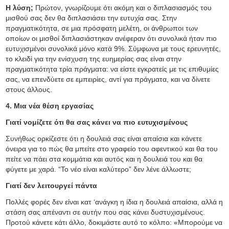
Η λύση;
Πρώτον, γνωρίζουμε ότι ακόμη και ο διπλασιασμός του
μισθού σας δεν θα διπλασιάσει την ευτυχία σας. Στην
πραγματικότητα, σε μια πρόσφατη μελέτη, οι άνθρωποι των
οποίων οι μισθοί διπλασιάστηκαν ανέφεραν ότι συνολικά ήταν πιο
ευτυχισμένοι συνολικά μόνο κατά 9%. Σύμφωνα με τους ερευνητές,
το κλειδί για την ενίσχυση της ευημερίας σας είναι στην
πραγματικότητα τρία πράγματα: να είστε εγκρατείς με τις επιθυμίες
σας, να επενδύετε σε εμπειρίες, αντί για πράγματα, και να δίνετε
στους άλλους.
4. Μια νέα θέση εργασίας
Γιατί νομίζετε ότι θα σας κάνει να πιο ευτυχισμένους
Συνήθως ορκίζεστε ότι η δουλειά σας είναι απαίσια και κάνετε
όνειρα για το πώς θα μπείτε στο γραφείο του αφεντικού και θα του
πείτε να πάει στα κομμάτια και αυτός και η δουλειά του και θα
φύγετε με χαρά. “Το νέο είναι καλύτερο” δεν λένε άλλωστε;
Γιατί δεν λειτουργεί πάντα
Πολλές φορές δεν είναι κατ ‘ανάγκη η ίδια η δουλειά απαίσια, αλλά η
στάση σας απέναντι σε αυτήν που σας κάνει δυστυχισμένους.
Προτού κάνετε κάτι άλλο, δοκιμάστε αυτό το κόλπο: «Μπορούμε να