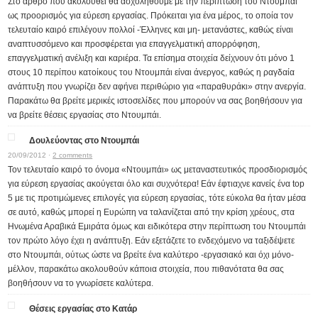
Στο άρθρο που ακολουθεί θα ασχοληθούμε με την περίπτωση του Ντουμπάι
ως προορισμός για εύρεση εργασίας. Πρόκειται για ένα μέρος, το οποία τον
τελευταίο καιρό επιλέγουν πολλοί -Έλληνες και μη- μετανάστες, καθώς είναι
αναπτυσσόμενο και προσφέρεται για επαγγελματική απορρόφηση,
επαγγελματική ανέλιξη και καριέρα. Τα επίσημα στοιχεία δείχνουν ότι μόνο 1
στους 10 περίπου κατοίκους του Ντουμπάι είναι άνεργος, καθώς η ραγδαία
ανάπτυξη που γνωρίζει δεν αφήνει περιθώριο για «παραθυράκι» στην ανεργία.
Παρακάτω θα βρείτε μερικές ιστοσελίδες που μπορούν να σας βοηθήσουν για
να βρείτε θέσεις εργασίας στο Ντουμπάι.
Δουλεύοντας στο Ντουμπάι
20/09/2012 ·
2 comments
Τον τελευταίο καιρό το όνομα «Ντουμπάι» ως μεταναστευτικός προσδιορισμός
για εύρεση εργασίας ακούγεται όλο και συχνότερα! Εάν έφτιαχνε κανείς ένα top
5 με τις προτιμώμενες επιλογές για εύρεση εργασίας, τότε εύκολα θα ήταν μέσα
σε αυτό, καθώς μπορεί η Ευρώπη να ταλανίζεται από την κρίση χρέους, στα
Ηνωμένα Αραβικά Εμιράτα όμως και ειδικότερα στην περίπτωση του Ντουμπάι
τον πρώτο λόγο έχει η ανάπτυξη. Εάν εξετάζετε το ενδεχόμενο να ταξιδέψετε
στο Ντουμπάι, ούτως ώστε να βρείτε ένα καλύτερο -εργασιακό και όχι μόνο-
μέλλον, παρακάτω ακολουθούν κάποια στοιχεία, που πιθανότατα θα σας
βοηθήσουν να το γνωρίσετε καλύτερα.
Θέσεις εργασίας στο Κατάρ