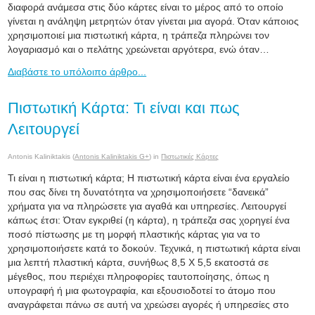
διαφορά ανάμεσα στις δύο κάρτες είναι το μέρος από το οποίο
γίνεται η ανάληψη μετρητών όταν γίνεται μια αγορά. Όταν κάποιος
χρησιμοποιεί μια πιστωτική κάρτα, η τράπεζα πληρώνει τον
λογαριασμό και ο πελάτης χρεώνεται αργότερα, ενώ όταν…
Διαβάστε το υπόλοιπο άρθρο...
Πιστωτική Κάρτα: Τι είναι και πως
Λειτουργεί
Antonis Kaliniktakis (
Antonis Kaliniktakis G+
) in
Πιστωτικές Κάρτες
Τι είναι η πιστωτική κάρτα; Η πιστωτική κάρτα είναι ένα εργαλείο
που σας δίνει τη δυνατότητα να χρησιμοποιήσετε “δανεικά”
χρήματα για να πληρώσετε για αγαθά και υπηρεσίες. Λειτουργεί
κάπως έτσι: Όταν εγκριθεί (η κάρτα), η τράπεζα σας χορηγεί ένα
ποσό πίστωσης με τη μορφή πλαστικής κάρτας για να το
χρησιμοποιήσετε κατά το δοκούν. Τεχνικά, η πιστωτική κάρτα είναι
μια λεπτή πλαστική κάρτα, συνήθως 8,5 Χ 5,5 εκατοστά σε
μέγεθος, που περιέχει πληροφορίες ταυτοποίησης, όπως η
υπογραφή ή μια φωτογραφία, και εξουσιοδοτεί το άτομο που
αναγράφεται πάνω σε αυτή να χρεώσει αγορές ή υπηρεσίες στο