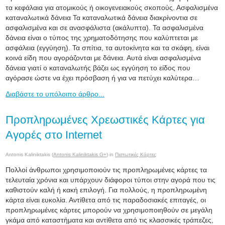
τα κεφάλαια για ατομικούς ή οικογενειακούς σκοπούς. Ασφαλισμένα
καταναλωτικά δάνεια Τα καταναλωτικά δάνεια διακρίνοντια σε
ασφαλισμένα και σε ανασφάλιστα (ακάλυπτα). Τα ασφαλισμένα
δάνεια είναι ο τύπος της χρηματοδότησης που καλύπτεται με
ασφάλεια (εγγύηση). Τα σπίτια, τα αυτοκίνητα και τα σκάφη, είναι
κοινά είδη που αγοράζονται με δάνεια. Αυτά είναι ασφαλισμένα
δάνεια γιατί ο καταναλωτής βάζει ως εγγύηση το είδος που
αγόρασε ώστε να έχει πρόσβαση ή για να πετύχει καλύτερα…
Διαβάστε το υπόλοιπο άρθρο...
Προπληρωμένες Χρεωστικές Κάρτες για
Αγορές στο Internet
Antonis Kaliniktakis (
Antonis Kaliniktakis G+
) in
Πιστωτικές Κάρτες
Πολλοί άνθρωποι χρησιμοποιούν τις προπληρωμένες κάρτες τα
τελευταία χρόνια και υπάρχουν διάφοροι τύποι στην αγορά που τις
καθιστούν καλή ή κακή επιλογή. Για πολλούς, η προπληρωμένη
κάρτα είναι ευκολία. Αντίθετα από τις παραδοσιακές επιταγές, οι
προπληρωμένες κάρτες μπορούν να χρησιμοποιηθούν σε μεγάλη
γκάμα από καταστήματα και αντίθετα από τις κλασσικές τράπεζες,