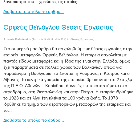
λογαριασμό του – χρεώσεις τις οποίες…
Διαβάστε το υπόλοιπο άρθρο...
Ορφεύς Βεϊνόγλου Θέσεις Εργασίας
Antonis Kaliniktakis (
Antonis Kaliniktakis G+
) in
Θέσεις Εργασίας
Στο σημερινό μας άρθρο θα ασχοληθούμε με θέσεις εργασίας στην
εταιρεία μεταφορών Ορφεύς Βεϊνόγλου. Η εταιρεία ασχολείται με
παντός είδους μεταφορές και η έδρα της είναι στην Ελλάδα, όμως
έχει παραρτήματα σε πολλές χώρες των Βαλκανίων όπως για
παράδειγμα η Βουλγαρία, τα Σκόπια, η Ρουμανία, η Κύπρος και ο
Λίβανος. Τα κεντρικά γραφεία της εταιρείας βρίσκονται στο 27ο χλμ
της Π.Ε.Ο. Αθηνών – Κορίνθου, όμως έχει υποκαταστήματα στο
αεροδρόμιο, στη Θεσσαλονίκη και στην Πάτρα. Η εταιρεία ιδρύθηκε
το 1923 και σε λίγα έτη κλείνει τα 100 χρόνια ζωής. Το 1978
ιδρύθηκε το τμήμα των αεροπορικών μεταφορών της εταιρείας και
το…
Διαβάστε το υπόλοιπο άρθρο...