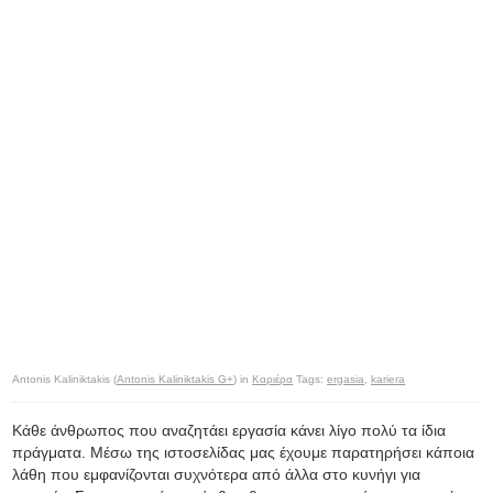
Antonis Kaliniktakis (
Antonis Kaliniktakis G+
) in
Καριέρα
Tags:
ergasia
,
kariera
Κάθε άνθρωπος που αναζητάει εργασία κάνει λίγο πολύ τα ίδια
πράγματα. Μέσω της ιστοσελίδας μας έχουμε παρατηρήσει κάποια
λάθη που εμφανίζονται συχνότερα από άλλα στο κυνήγι για