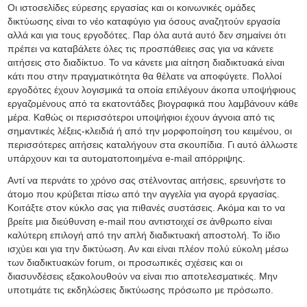
Οι ιστοσελίδες εύρεσης εργασίας και οι κοινωνικές ομάδες
δικτύωσης είναι το νέο καταφύγιο για όσους αναζητούν εργασία
αλλά και για τους εργοδότες. Παρ όλα αυτά αυτό δεν σημαίνει ότι
πρέπει να καταβάλετε όλες τις προσπάθειες σας για να κάνετε
αιτήσεις στο διαδίκτυο. Το να κάνετε μια αίτηση διαδικτυακά είναι
κάτι που στην πραγματικότητα θα θέλατε να αποφύγετε. Πολλοί
εργοδότες έχουν λογισμικά τα οποία επιλέγουν άκοπα υποψήφιους
εργαζομένους από τα εκατοντάδες βιογραφικά που λαμβάνουν κάθε
μέρα. Καθώς οι περισσότεροι υποψήφιοι έχουν άγνοια από τις
σημαντικές λέξεις-κλειδιά ή από την μορφοποίηση του κειμένου, οι
περισσότερες αιτήσεις καταλήγουν στα σκουπίδια. Γι αυτό άλλωστε
υπάρχουν και τα αυτοματοποιημένα e-mail απόρριψης.
Αντί να περνάτε το χρόνο σας στέλνοντας αιτήσεις, ερευνήστε το
άτομο που κρύβεται πίσω από την αγγελία για αγορά εργασίας.
Κοιτάξτε στον κύκλο σας για πιθανές συστάσεις. Ακόμα και το να
βρείτε μια διεύθυνση e-mail που αντιστοιχεί σε άνθρωπο είναι
καλύτερη επιλογή από την απλή διαδικτυακή αποστολή. Το ίδιο
ισχύει και για την δικτύωση. Αν και είναι πλέον πολύ εύκολη μέσω
των διαδικτυακών forum, οι προσωπικές σχέσεις και οι
διασυνδέσεις εξακολουθούν να είναι πιο αποτελεσματικές. Μην
υποτιμάτε τις εκδηλώσεις δικτύωσης πρόσωπο με πρόσωπο.