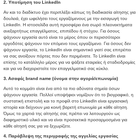
2. Υποτίμηση του LinkedIn
Αν και το διαδίκτυο έχει περιπλέξει κάπως τη διαδικασία αίτησης για
δουλειά, έχει ωφελήσει τους εργαζόμενους με την εισαγωγή του
LinkedIn. Η ιστοσελίδα αυτή προσφέρει ένα σωρό πλεονεκτήματα
ανεξαρτήτως επαγγέλματος, επιπέδου ή στόχου. Για όσους
ψάχνουν εργασία αυτό είναι το μέρος όπου οι περισσότεροι
εργοδότες ψάχνουν τον επόμενο τους εργαζόμενο. Για όσους δεν
ψάχνουν εργασία, το LinkedIn είναι σημαντικό γιατί σας επιτρέπει
να σας ανοίξουν πόρτες που δεν περιμένατε. Το LinkedIn είναι
επίσης το κατάλληλο μέρος για να ψάξετε εταιρείες ή σταδιοδρομίες
και για να διαχειριστείτε τον επαγγελματικό σας κύκλο.
3. Ασαφές brand name (όνομα στην αγορά/επωνυμία)
Αυτό το κομμάτι είναι ένα από τα πιο αδύνατα σημεία όσων
ψάχνουν εργασία. Πολλοί υποψήφιοι νομίζουν ότι το βιογραφικό, η
συστατική επιστολή και το προφίλ στο LinkedIn είναι εργασιακή
ιστορία και δείχνουν μια κοινή βαρετή επωνυμία με κάθε αίτηση.
Όμως τα χαρτιά της αίτησής σας πρέπει να λειτουργούν ως
διαφημιστικό υλικό και να είναι προσεκτικά προσαρμοσμένα για
κάθε αίτησή σας για να ξεχωρίζετε.
4. Παράβλεψη της περιγραφής της αγγελίας εργασίας