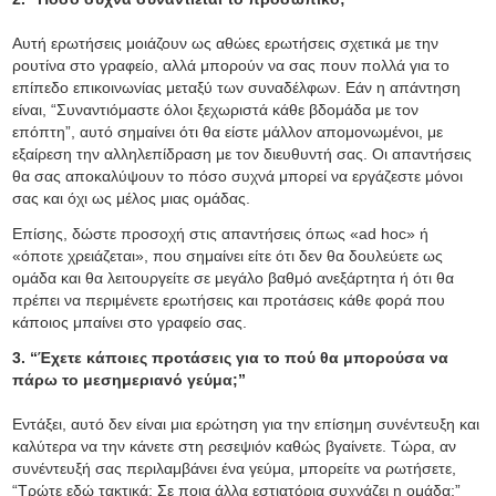
Αυτή ερωτήσεις μοιάζουν ως αθώες ερωτήσεις σχετικά με την
ρουτίνα στο γραφείο, αλλά μπορούν να σας πουν πολλά για το
επίπεδο επικοινωνίας μεταξύ των συναδέλφων. Εάν η απάντηση
είναι, “Συναντιόμαστε όλοι ξεχωριστά κάθε βδομάδα με τον
επόπτη”, αυτό σημαίνει ότι θα είστε μάλλον απομονωμένοι, με
εξαίρεση την αλληλεπίδραση με τον διευθυντή σας. Οι απαντήσεις
θα σας αποκαλύψουν το πόσο συχνά μπορεί να εργάζεστε μόνοι
σας και όχι ως μέλος μιας ομάδας.
Επίσης, δώστε προσοχή στις απαντήσεις όπως «ad hoc» ή
«όποτε χρειάζεται», που σημαίνει είτε ότι δεν θα δουλεύετε ως
ομάδα και θα λειτουργείτε σε μεγάλο βαθμό ανεξάρτητα ή ότι θα
πρέπει να περιμένετε ερωτήσεις και προτάσεις κάθε φορά που
κάποιος μπαίνει στο γραφείο σας.
3. “Έχετε κάποιες προτάσεις για το πού θα μπορούσα να
πάρω το μεσημεριανό γεύμα;”
Εντάξει, αυτό δεν είναι μια ερώτηση για την επίσημη συνέντευξη και
καλύτερα να την κάνετε στη ρεσεψιόν καθώς βγαίνετε. Τώρα, αν
συνέντευξή σας περιλαμβάνει ένα γεύμα, μπορείτε να ρωτήσετε,
“Τρώτε εδώ τακτικά; Σε ποια άλλα εστιατόρια συχνάζει η ομάδα;”