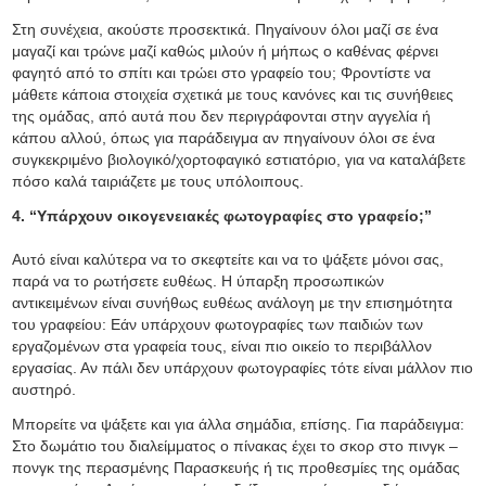
Στη συνέχεια, ακούστε προσεκτικά. Πηγαίνουν όλοι μαζί σε ένα
μαγαζί και τρώνε μαζί καθώς μιλούν ή μήπως ο καθένας φέρνει
φαγητό από το σπίτι και τρώει στο γραφείο του; Φροντίστε να
μάθετε κάποια στοιχεία σχετικά με τους κανόνες και τις συνήθειες
της ομάδας, από αυτά που δεν περιγράφονται στην αγγελία ή
κάπου αλλού, όπως για παράδειγμα αν πηγαίνουν όλοι σε ένα
συγκεκριμένο βιολογικό/χορτοφαγικό εστιατόριο, για να καταλάβετε
πόσο καλά ταιριάζετε με τους υπόλοιπους.
4. “Υπάρχουν οικογενειακές φωτογραφίες στο γραφείο;”
Αυτό είναι καλύτερα να το σκεφτείτε και να το ψάξετε μόνοι σας,
παρά να το ρωτήσετε ευθέως. Η ύπαρξη προσωπικών
αντικειμένων είναι συνήθως ευθέως ανάλογη με την επισημότητα
του γραφείου: Εάν υπάρχουν φωτογραφίες των παιδιών των
εργαζομένων στα γραφεία τους, είναι πιο οικείο το περιβάλλον
εργασίας. Αν πάλι δεν υπάρχουν φωτογραφίες τότε είναι μάλλον πιο
αυστηρό.
Μπορείτε να ψάξετε και για άλλα σημάδια, επίσης. Για παράδειγμα:
Στο δωμάτιο του διαλείμματος ο πίνακας έχει το σκορ στο πινγκ –
πονγκ της περασμένης Παρασκευής ή τις προθεσμίες της ομάδας