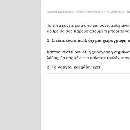
Antonis Kaliniktakis (
Antonis Kaliniktakis G+
) in
Συνέντευξη
Tag
Το τι θα κάνετε μετά από μια συνέντευξη είν
άρθρο θα σας παρουσιάσουμε τι μπορείτε να 
1. Στείλτε ένα e-mail, όχι μια χειρόγραφη
Κάποιοι πιστεύουν ότι η χειρόγραφη σημείωσ
λάθος, θα σας κάνει να φαίνεστε τουλάχιστον
2. Το γοργόν και χάριν έχει