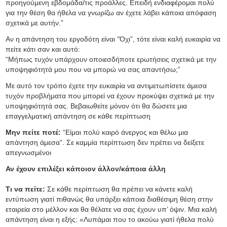
προηγούμενη εβδομάδα/τις προάλλες. Επειδή ενδιαφέρομαι πολύ
για την θέση θα ήθελα να γνωρίζω αν έχετε λάβει κάποια απόφαση
σχετικά με αυτήν.”
Αν η απάντηση του εργοδότη είναι “Όχι”, τότε είναι καλή ευκαιρία να
πείτε κάτι σαν και αυτό:
“Μήπως τυχόν υπάρχουν οποιεσδήποτε ερωτήσεις σχετικά με την
υποψηφιότητά μου που να μπορώ να σας απαντήσω;”
Με αυτό τον τρόπο έχετε την ευκαιρία να αντιμετωπίσετε άμεσα
τυχόν προβλήματα που μπορεί να έχουν προκύψει σχετικά με την
υποψηφιότητά σας. Βεβαιωθείτε μόνον ότι θα δώσετε μια
επαγγελματική απάντηση σε κάθε περίπτωση
Μην πείτε ποτέ:
“Είμαι πολύ καιρό άνεργος και θέλω μια
απάντηση άμεσα”. Σε καμμία περίπτωση δεν πρέπει να δείξετε
απεγνωσμένοι
Αν έχουν επιλέξει κάποιον άλλον/κάποια άλλη
Τι να πείτε:
Σε κάθε περίπτωση θα πρέπει να κάνετε καλή
εντύπωση γιατί πιθανώς θα υπάρξει κάποια διαθέσιμη θέση στην
εταιρεία στο μέλλον και θα θέλατε να σας έχουν υπ’ όψιν. Μια καλή
απάντηση είναι η εξής: «Λυπάμαι που το ακούω γιατί ήθελα πολύ