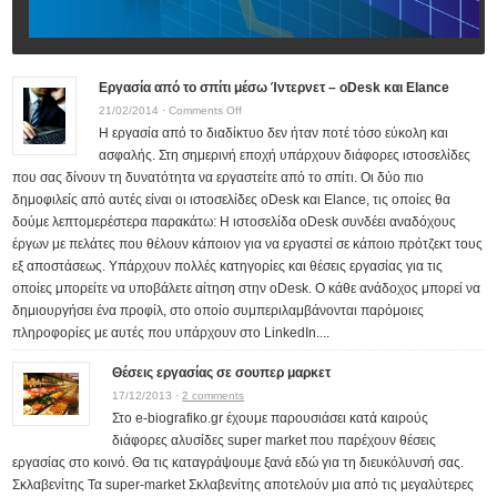
Εργασία από το σπίτι μέσω Ίντερνετ – oDesk και Elance
on
21/02/2014 ·
Comments Off
Η εργασία από το διαδίκτυο δεν ήταν ποτέ τόσο εύκολη και
Εργασία
ασφαλής. Στη σημερινή εποχή υπάρχουν διάφορες ιστοσελίδες
από
που σας δίνουν τη δυνατότητα να εργαστείτε από το σπίτι. Οι δύο πιο
το
δημοφιλείς από αυτές είναι οι ιστοσελίδες oDesk και Elance, τις οποίες θα
σπίτι
δούμε λεπτομερέστερα παρακάτω: Η ιστοσελίδα oDesk συνδέει αναδόχους
μέσω
έργων με πελάτες που θέλουν κάποιον για να εργαστεί σε κάποιο πρότζεκτ τους
Ίντερνετ
εξ αποστάσεως. Υπάρχουν πολλές κατηγορίες και θέσεις εργασίας για τις
–
οποίες μπορείτε να υποβάλετε αίτηση στην oDesk. Ο κάθε ανάδοχος μπορεί να
oDesk
δημιουργήσει ένα προφίλ, στο οποίο συμπεριλαμβάνονται παρόμοιες
και
πληροφορίες με αυτές που υπάρχουν στο LinkedIn....
Elance
Θέσεις εργασίας σε σουπερ μαρκετ
17/12/2013 ·
2 comments
Στο e-biografiko.gr έχουμε παρουσιάσει κατά καιρούς
διάφορες αλυσίδες super market που παρέχουν θέσεις
εργασίας στο κοινό. Θα τις καταγράψουμε ξανά εδώ για τη διευκόλυνσή σας.
Σκλαβενίτης Τα super-market Σκλαβενίτης αποτελούν μια από τις μεγαλύτερες