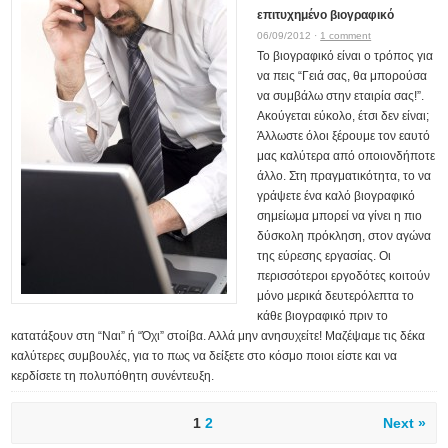
επιτυχημένο βιογραφικό
06/09/2012 ·
1 comment
Το βιογραφικό είναι ο τρόπος για
να πεις “Γειά σας, θα μπορούσα
να συμβάλω στην εταιρία σας!”.
Ακούγεται εύκολο, έτσι δεν είναι;
Άλλωστε όλοι ξέρουμε τον εαυτό
μας καλύτερα από οποιονδήποτε
άλλο. Στη πραγματικότητα, το να
γράψετε ένα καλό βιογραφικό
σημείωμα μπορεί να γίνει η πιο
δύσκολη πρόκληση, στον αγώνα
της εύρεσης εργασίας. Οι
περισσότεροι εργοδότες κοιτούν
μόνο μερικά δευτερόλεπτα το
κάθε βιογραφικό πριν το
κατατάξουν στη “Ναι” ή “Όχι” στοίβα. Αλλά μην ανησυχείτε! Μαζέψαμε τις δέκα
καλύτερες συμβουλές, για το πως να δείξετε στο κόσμο ποιοι είστε και να
κερδίσετε τη πολυπόθητη συνέντευξη.
1
2
Next »