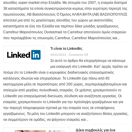
αλυσίδες super-market στην Ελλάδα. Με στοιχεία του 2007, η εταιρεία διατηρεί
38 καταστήματα τα οποία συγκεντρώνονται κυρίως στην ευρύτερη περιοχή της
πρωτεύουσας. ΑΒ Βασιλόπουλος Ο Όμιλος ΑΛΦΑ ΒΗΤΑ (ΑΒ) ΒΑΣΙΛΟΠΟΥΛΟΣ
αποτελεί μια από τις μεγαλύτερες αλυσίδες του χώρου με εκατοντάδες
καταστήματα σε όλη την Ελλάδα και περίπου δέκα χιλιάδες εργαζόμενους.
Carrefour Μαρινόπουλος Ουσιαστικά τα Carrefour αποτελούν όμιλο εταιρειών
που περιλαμβάνει τις επωνυμίες Carrefour, Carrefour Μαρινόπουλος και...
Τι είναι το LinkedIn;
on
04/11/2013 ·
Comments Off
Σε αυτό το άρθρο θα επιχειρήσουμε να κάνουμε
Τι
μια εισαγωγή στο LinkedIn. Κατ’ αρχάς πρέπει να
είναι
πούμε ότι το LinkedIn είναι ο κορυφαίος διαδικτυακός επαγγελματικός
το
κατάλογος ιδιωτών και επιχειρήσεων. Το LinkedIn έχει πάνω από 85
LinkedIn;
εκατομμύρια μέλη σε περισσότερες από 200 χώρες, συμπεριλαμβανομένων και
στελεχών από μεγάλες πολυεθνικές εταιρείες. Οι χρήστες χρησιμοποιούν το
LinkedIn για επαγγελματική δικτύωση, σύνδεση και αναζήτηση εργασίας. Οι
εταιρείες χρησιμοποιούν το LinkedIn για την πρόσληψη εργαζομένων και για
την παροχή πληροφοριών σχετικά με την εταιρεία τους σε υποψήφιους
εργαζόμενους. Τα μέλη του LinkedIn μπορούν να αναζητήσουν θέσεις εργασίας,
να συμμετέχουν σε ομάδες, να ψάχνουν εταιρείες και...
Δέκα συμβουλές για ένα