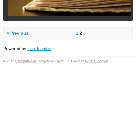
« Previous
1
2
Powered by
Ilias Tsagklis
© 2012
e-biografiko.gr
. Βιογραφικό Σημείωμα. Powered by
Ilias Tsagklis
.