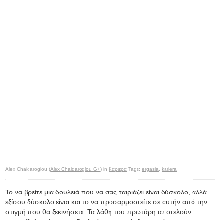
Alex Chaidaroglou (
Alex Chaidaroglou G+
) in
Καριέρα
Tags:
ergasia
,
kariera
Το να βρείτε μια δουλειά που να σας ταιριάζει είναι δύσκολο, αλλά
εξίσου δύσκολο είναι και το να προσαρμοστείτε σε αυτήν από την
στιγμή που θα ξεκινήσετε. Τα λάθη του πρωτάρη αποτελούν