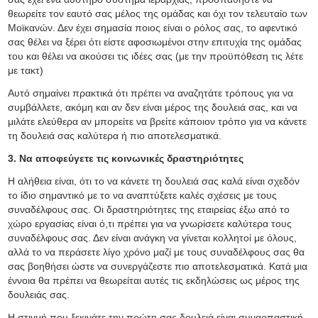
θεωρείτε τον εαυτό σας μέλος της ομάδας και όχι τον τελευταίο των
Μοϊκανών. Δεν έχει σημασία ποιος είναι ο ρόλος σας, το αφεντικό
σας θέλει να ξέρει ότι είστε αφοσιωμένοι στην επιτυχία της ομάδας
του και θέλει να ακούσει τις ιδέες σας (με την προϋπόθεση τις λέτε
με τακτ)
Αυτό σημαίνει πρακτικά ότι πρέπει να αναζητάτε τρόπους για να
συμβάλλετε, ακόμη και αν δεν είναι μέρος της δουλειά σας, και να
μιλάτε ελεύθερα αν μπορείτε να βρείτε κάποιον τρόπο για να κάνετε
τη δουλειά σας καλύτερα ή πιο αποτελεσματικά.
3. Να αποφεύγετε τις κοινωνικές δραστηριότητες
Η αλήθεια είναι, ότι το να κάνετε τη δουλειά σας καλά είναι σχεδόν
το ίδιο σημαντικό με το να αναπτύξετε καλές σχέσεις με τους
συναδέλφους σας. Οι δραστηριότητες της εταιρείας έξω από το
χώρο εργασίας είναι ό,τι πρέπει για να γνωρίσετε καλύτερα τους
συναδέλφους σας. Δεν είναι ανάγκη να γίνεται κολλητοί με όλους,
αλλά το να περάσετε λίγο χρόνο μαζί με τους συναδέλφους σας θα
σας βοηθήσει ώστε να συνεργάζεστε πιο αποτελεσματικά. Κατά μια
έννοια θα πρέπει να θεωρείται αυτές τις εκδηλώσεις ως μέρος της
δουλειάς σας.
Η στιγμή που ξεκινάτε την πρώτη σας δουλειά είναι συναρπαστική,