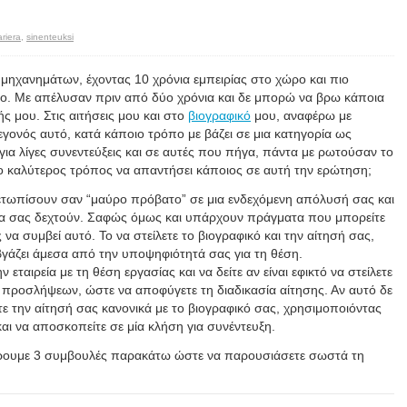
ariera
,
sinenteuksi
μηχανημάτων, έχοντας 10 χρόνια εμπειρίας στο χώρο και πιο
ιο. Με απέλυσαν πριν από δύο χρόνια και δε μπορώ να βρω κάποια
ς μου. Στις αιτήσεις μου και στο
βιογραφικό
μου, αναφέρω με
 γεγονός αυτό, κατά κάποιο τρόπο με βάζει σε μια κατηγορία ως
ια λίγες συνεντεύξεις και σε αυτές που πήγα, πάντα με ρωτούσαν το
ι ο καλύτερος τρόπος να απαντήσει κάποιος σε αυτή την ερώτηση;
ιμετωπίσουν σαν “μαύρο πρόβατο” σε μια ενδεχόμενη απόλυσή σας και
 θα σας δεχτούν. Σαφώς όμως και υπάρχουν πράγματα που μπορείτε
 να συμβεί αυτό. Το να στείλετε το βιογραφικό και την αίτησή σας,
βγάζει άμεσα από την υποψηφιότητά σας για τη θέση.
ταιρεία με τη θέση εργασίας και να δείτε αν είναι εφικτό να στείλετε
ρ προσλήψεων, ώστε να αποφύγετε τη διαδικασία αίτησης. Αν αυτό δε
τε την αίτησή σας κανονικά με το βιογραφικό σας, χρησιμοποιόντας
ι να αποσκοπείτε σε μία κλήση για συνέντευξη.
έρουμε 3 συμβουλές παρακάτω ώστε να παρουσιάσετε σωστά τη