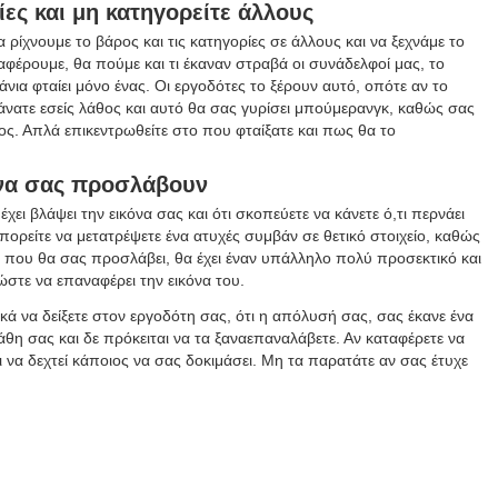
ίες και μη κατηγορείτε άλλους
 ρίχνουμε το βάρος και τις κατηγορίες σε άλλους και να ξεχνάμε το
αφέρουμε, θα πούμε και τι έκαναν στραβά οι συνάδελφοί μας, το
άνια φταίει μόνο ένας. Οι εργοδότες το ξέρουν αυτό, οπότε αν το
 κάνατε εσείς λάθος και αυτό θα σας γυρίσει μπούμερανγκ, καθώς σας
θος. Απλά επικεντρωθείτε στο που φταίξατε και πως θα το
ό να σας προσλάβουν
ει βλάψει την εικόνα σας και ότι σκοπεύετε να κάνετε ό,τι περνάει
μπορείτε να μετατρέψετε ένα ατυχές συμβάν σε θετικό στοιχείο, καθώς
α που θα σας προσλάβει, θα έχει έναν υπάλληλο πολύ προσεκτικό και
στε να επαναφέρει την εικόνα του.
ικά να δείξετε στον εργοδότη σας, ότι η απόλυσή σας, σας έκανε ένα
άθη σας και δε πρόκειται να τα ξαναεπαναλάβετε. Αν καταφέρετε να
ι να δεχτεί κάποιος να σας δοκιμάσει. Μη τα παρατάτε αν σας έτυχε