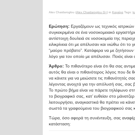
Alex Chaidaroglou (
Alex Chaidaroglou G+
) in
Καριέρα
Tags:
k
Ερώτηση:
Εργαζόμουν ως τεχνικός ιατρικών 
συγκεκριμένα σε ένα νοσοκομειακό εργαστήρ
αντίστοιχη δουλειά σε νοσοκομεία της περιοχή
ειλικρίνεια ότι με απέλυσαν και νιώθω ότι το
“μαύρο πρόβατο”. Κατάφερα να με ζητήσουν γ
λόγο για τον οποίο με απέλυσαν. Ποιός είνα
Άρθρο:
Το πιθανότερο είναι ότι θα σας αντ
αυτός θα είναι ο πιθανότερος λόγος που δε
να κάνετε για να μειώσετε τις πιθανότητές σας
λέγοντας ανοιχτά για την απόλυσή σας, σας 
Το πρώτο βήμα είναι να πάρετε τηλέφωνο στην ε
το βιογραφικό σας, κατ’ ευθείαν στο μάνατζε
λειτουργήσει, αναγκαστικά θα πρέπει να κάνε
σωστά τα γραφούμενα του βιογραφικού σας κα
Τώρα, όσο αφορά τη συνέντευξη, σας αναφ
κατάσταση: